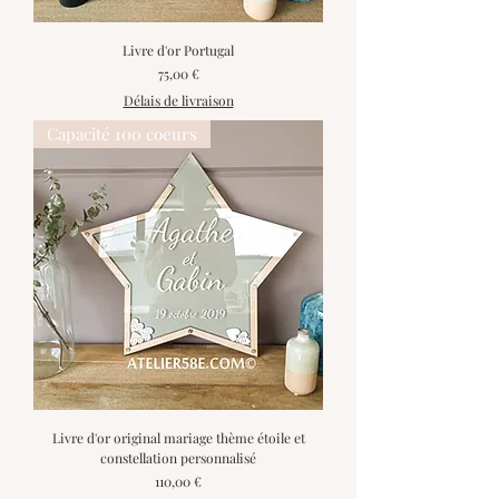
Livre d'or Portugal
Prix
75,00 €
Délais de livraison
Capacité 100 coeurs
Livre d'or original mariage thème étoile et
constellation personnalisé
Prix
110,00 €