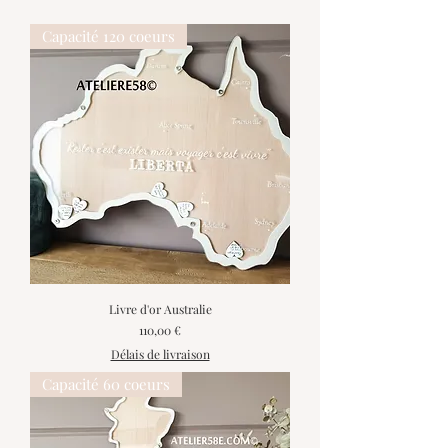
Capacité 120 coeurs
Livre d'or Australie
Prix
110,00 €
Délais de livraison
Capacité 60 coeurs