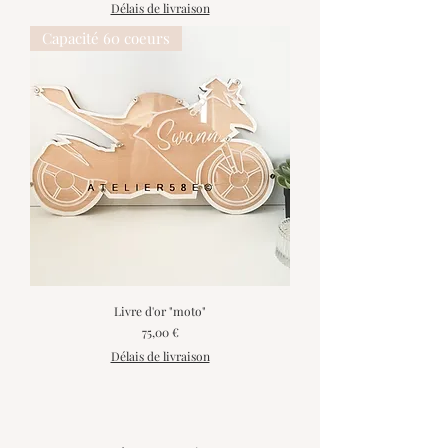
Délais de livraison
Capacité 60 coeurs
Livre d'or "moto"
Prix
75,00 €
Délais de livraison