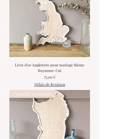
Livre d'or Angleterre pour mariage thème
Royaume-Uni
Prix
75,00 €
Délais de livraison
Capacité 65 coeurs