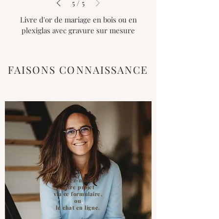
5
/
5
Livre d'or de mariage en bois ou en
plexiglas avec gravure sur mesure
FAISONS CONNAISSANCE
Parlez-moi de
votre projet
via ce formulaire,
ou
le chat en ligne.