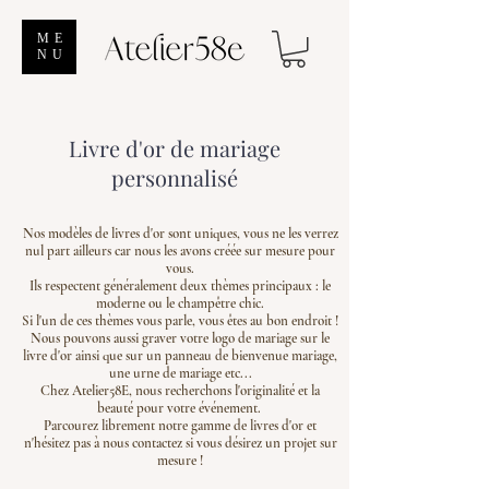
ME
NU
Livre d'or de mariage
personnalisé
Nos modèles de livres d'or sont uniques, vous ne les verrez
nul part ailleurs car nous les avons
créée
sur mesure pour
vous.
Ils respectent généralement deux thèmes principaux : le
moderne ou le champêtre chic.
Si l'un de ces thèmes vous parle, vous êtes au bon endroit !
Nous pouvons aussi graver votre logo de mariage sur le
livre d'or ainsi que sur un p
anneau de bienvenue mariage
,
une urne de mariage etc...
Chez Atelier58E, nous recherchons l'originalité et la
beauté pour votre événement.
Parcourez librement notre gamme de livres d'or et
n'hésitez pas à nous contactez si vous désirez un projet sur
mesure !