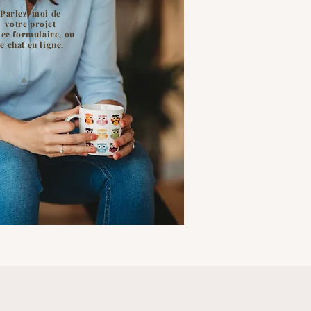
Parlez-moi de
votre projet
 ce formulaire, ou
le chat en ligne.