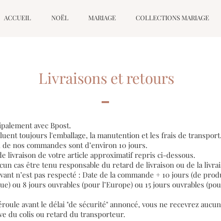
ACCUEIL
NOËL
MARIAGE
COLLECTIONS MARIAGE
Livraisons et retours
cipalement avec Bpost.
cluent toujours l'emballage, la manutention et les frais de transport
n de nos commandes sont d’environ 10 jours.
 de livraison de votre article approximatif repris ci-dessous.
cun cas être tenu responsable du retard de livraison ou de la livra
ivant n’est pas respecté : Date de la commande + 10 jours (de produ
que) ou 8 jours ouvrables (pour l’Europe) ou 15 jours ouvrables (po
éroule avant le délai "de sécurité" annoncé, vous ne recevrez a
ive du colis ou retard du transporteur.