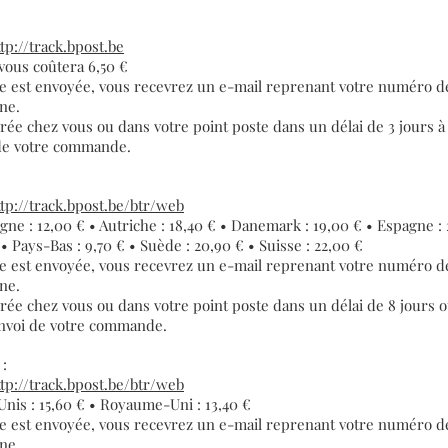
ttp://track.bpost.be
 vous coûtera 6,50 €
est envoyée, vous recevrez un e-mail reprenant votre numéro de 
gne.
ée chez vous ou dans votre point poste dans un délai de 3 jours à
 de votre commande.
ttp://track.bpost.be/btr/web
gne : 12,00 € • Autriche : 18,40 € • Danemark : 19,00 € • Espagne : 2
 Pays-Bas : 9,70 € • Suède : 20,90 € • Suisse : 22,00 €
est envoyée, vous recevrez un e-mail reprenant votre numéro de 
gne.
rée chez vous ou dans votre point poste dans un délai de 8 jours 
’envoi de votre commande.
e :
ttp://track.bpost.be/btr/web
Unis : 15,60 € • Royaume-Uni : 13,40 €
est envoyée, vous recevrez un e-mail reprenant votre numéro de 
gne.