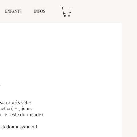
ENFANTS
INFOS
.
ison après votre
ction) + 3 jours
ur le reste du monde)
ucun dédommagement