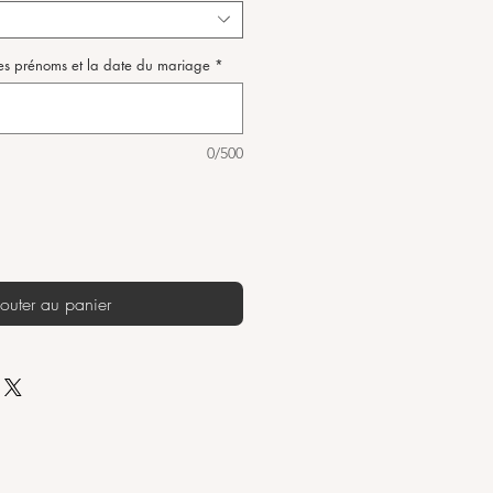
Les prénoms et la date du mariage
*
0/500
outer au panier