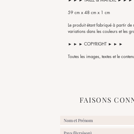
59 cm x 48 cm x 1 cm
Le produit étant fabriqué à partir de 
variations dans les couleurs et les gr
► ► ► COPYRIGHT ► ► ►
Toutes les images, textes et le conten
de ATELIER58E SPRL © et ne peuvent 
partielle ou totale. Tout litige relèv
Nivelles (Belgique).
FAISONS CON