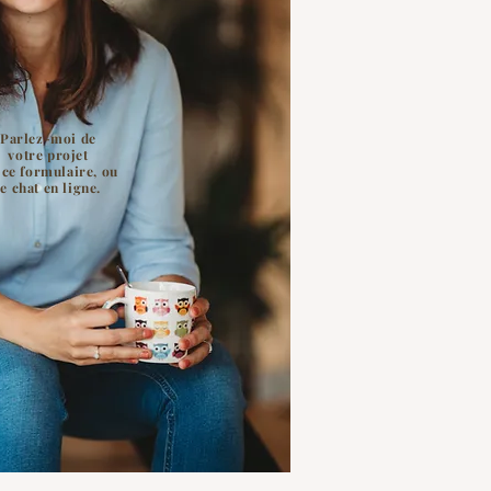
Parlez-moi de
votre projet
 ce formulaire, ou
le chat en ligne.