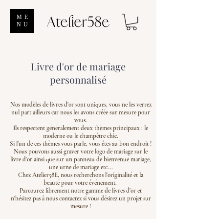
ME
NU
Livre d'or de mariage
personnalisé
Nos modèles de livres d'or sont uniques, vous ne les verrez
nul part ailleurs car nous les avons
créée
sur mesure pour
vous.
Ils respectent généralement deux thèmes principaux : le
moderne ou le champêtre chic.
Si l'un de ces thèmes vous parle, vous êtes au bon endroit !
Nous pouvons aussi graver votre logo de mariage sur le
livre d'or ainsi que sur un p
anneau de bienvenue mariage
,
une urne de mariage etc...
Chez Atelier58E, nous recherchons l'originalité et la
beauté pour votre événement.
Parcourez librement notre gamme de livres d'or et
n'hésitez pas à nous contactez si vous désirez un projet sur
mesure !