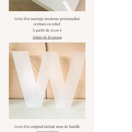
Livre d'or mariage moderne personnalisé
écriture en relief.
Prix promotionnel
À partir de
70,00 €
Délais de livraison
Livre d'or original initiale nom de famille
pour mariage