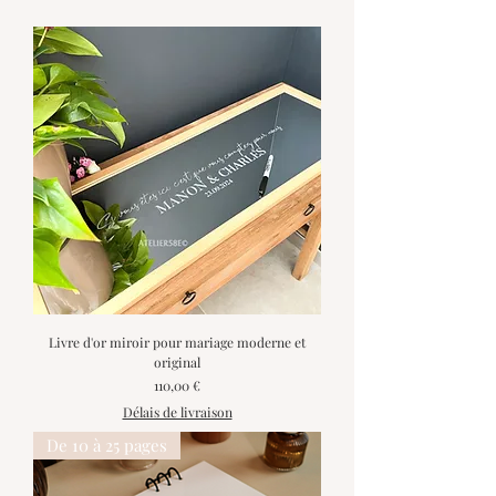
Livre d'or miroir pour mariage moderne et
original
Prix
110,00 €
Délais de livraison
De 10 à 25 pages