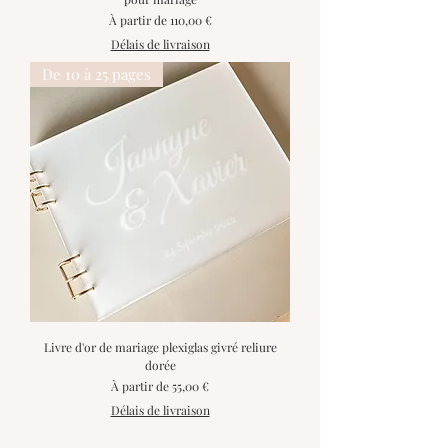
Prix promotionnel
À partir de
110,00 €
Délais de livraison
De 10 à 25 pages
Livre d'or de mariage plexiglas givré reliure
dorée
Prix promotionnel
À partir de
55,00 €
Délais de livraison