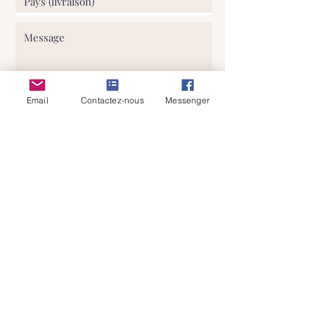
reproduction partielle ou totale. Tout
litige relève de la compétence exclusive
des tribunaux de Nivelles (Belgique).
Email
Contactez-nous
Messenger
J'ai lu et comprends votre politique
de confidentialité
Envoyer