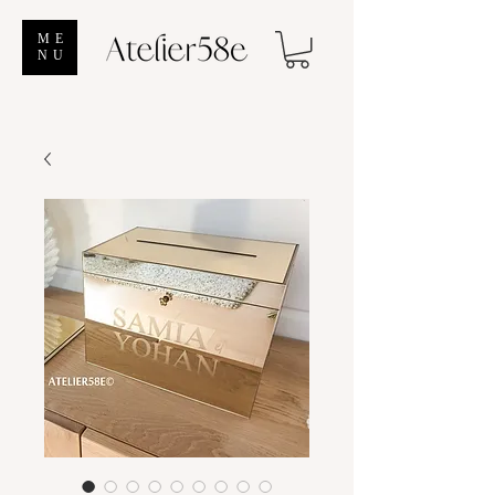
ME
NU