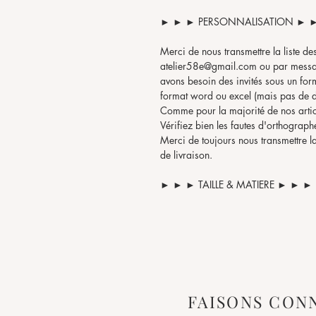
► ► ► PERSONNALISATION ► 
Merci de nous transmettre la liste des
atelier58e@gmail.com ou par message
avons besoin des invités sous un form
format word ou excel (mais pas de dis
Comme pour la majorité de nos artic
Vérifiez bien les fautes d'orthographe
Merci de toujours nous transmettre la
de livraison.
► ► ► TAILLE & MATIERE ► ► ►
80 cm x 60 cm x 0,4 cm
Bois (hêtre)
► ► ► COPYRIGHT ► ► ►
Toutes les images, textes et le conten
FAISONS CON
de ATELIER58E SPRL © et ne peuvent 