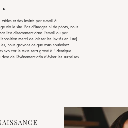
► ►
 tables et des invités par e-mail à
 via le site. Pas d'images ni de photo, nous
at liste directement dans l'email ou par
position merci de laisser les invités en liste)
les, nous gravons ce que vous souhaitez.
s svp car le texte sera gravé à l'identique.
 date de l’événement afin d'éviter les surprises
u de notre boutique sont la propriété exclusive
NAISSANCE
en aucun cas faire l'objet de reproduction