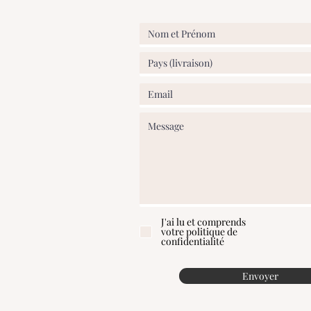
partielle ou totale. Tout litige relèv
Nivelles (Belgique).
J'ai lu et comprends
votre politique de
confidentialité
Envoyer