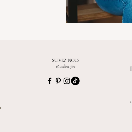
SUIVEZ-NOUS
@atelier58e
C
e
n