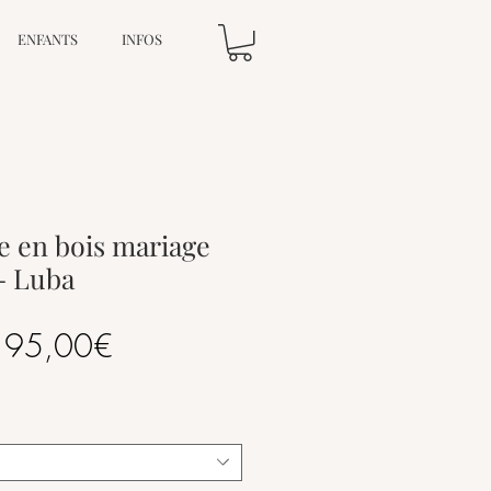
ENFANTS
INFOS
le en bois mariage
- Luba
Prix
e
95,00€
promotionnel
*