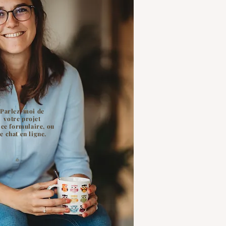
Parlez-moi de
votre projet
 ce formulaire, ou
le chat en ligne.