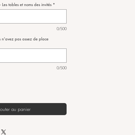
 Les tables et noms des invités
*
0/500
ous n'avez pas assez de place
0/500
outer au panier