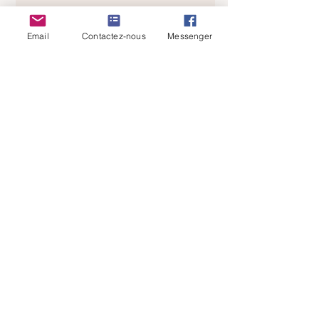
Email
Contactez-nous
Messenger
J'ai lu et comprends votre politique
de confidentialité
Envoyer
SUIVEZ-NOUS
@atelier58e