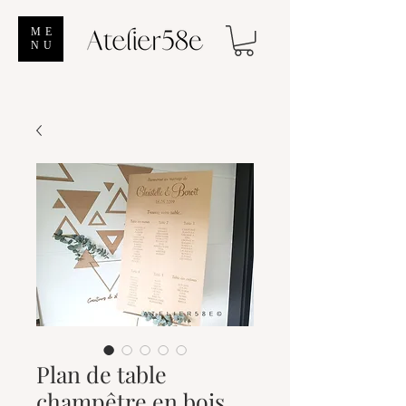
ME
NU
Plan de table
champêtre en bois