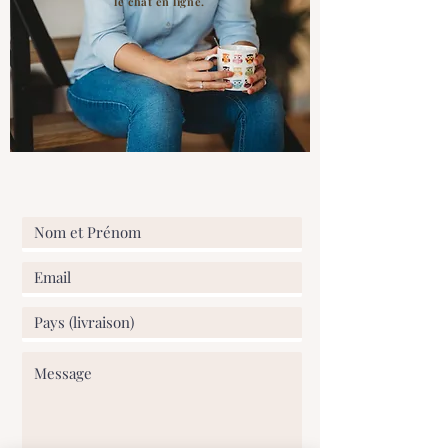
le chat en ligne.
Toutes les images, textes et le contenu
de notre boutique sont la propriété
exclusive de ATELIER58E SPRL © et ne
peut en aucun cas faire l'objet de
reproduction partielle ou totale. Tout
litige relève de la compétence exclusive
des tribunaux de Nivelles (Belgique).