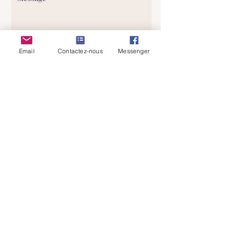
Email
Contactez-nous
Messenger
J'ai lu et comprends votre politique
de confidentialité
Envoyer