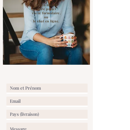
Parlez-moi de
votre projet
via ce formulaire,
ou
le chat en ligne.