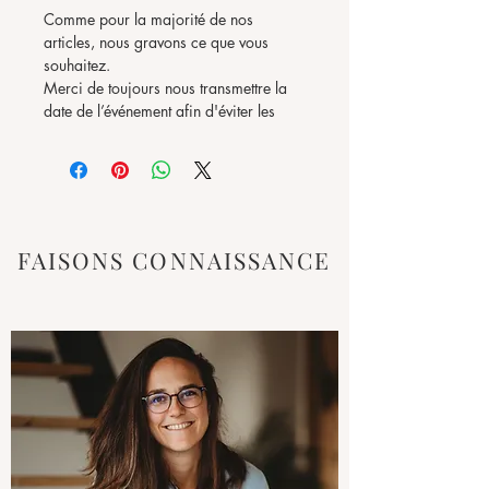
Comme pour la majorité de nos
articles, nous gravons ce que vous
souhaitez.
Merci de toujours nous transmettre la
date de l’événement afin d'éviter les
surprises de livraison.
► ► ► TAILLE & MATIERE ► ► ►
50 cm de diamètre x 0,3 cm
Miroir rond avec liseret doré
FAISONS CONNAISSANCE
► ► ► COPYRIGHT ► ► ►
Toutes les images, textes et le contenu
de notre boutique sont la propriété
exclusive de ATELIER58E SRL © et ne
peuvent en aucun cas faire l'objet de
reproduction partielle ou totale. Tout
litige relève de la compétence exclusive
des tribunaux de Nivelles (Belgique).