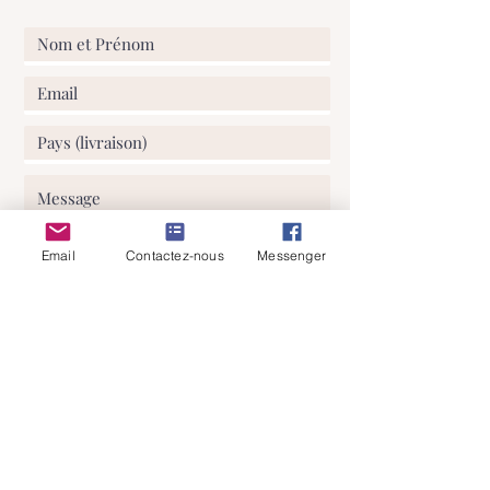
de notre boutique sont la propriété
exclusive de ATELIER58E SPRL © et ne
peuvent en aucun cas faire l'objet de
reproduction partielle ou totale. Tout
litige relève de la compétence exclusive
des tribunaux de Nivelles (Belgique).
Email
Contactez-nous
Messenger
J'ai lu et comprends votre politique
de confidentialité