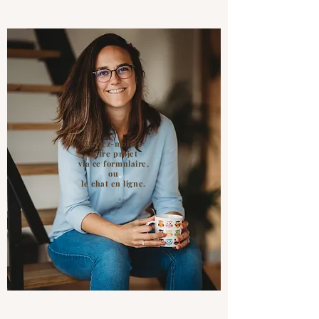
Comme pour la majorité de nos
articles, nous gravons ce que vous
souhaitez.
Vérifiez bien les fautes d'orthographes
svp car le texte sera gravé à l'identique.
Merci de toujours nous transmettre la
date de l’événement afin d'éviter les
surprises de livraison.
Parlez-moi de
► ► ► TAILLE & MATIERE ► ► ►
votre projet
via ce formulaire,
ou
90 cm x 40 cm x 0,4 cm
le chat en ligne.
Le produit étant fabriqué à partir de
matériaux naturels, il peut y avoir de
légères variations dans les couleurs et
les grains du bois.
► ► ► COPYRIGHT ► ► ►
Toutes les images, textes et le contenu