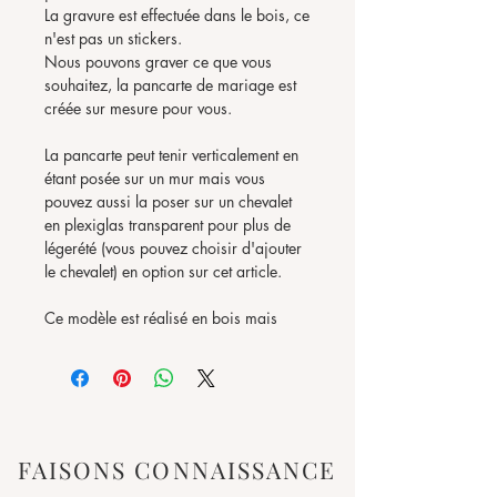
La gravure est effectuée dans le bois, ce
n'est pas un stickers.
Nous pouvons graver ce que vous
souhaitez, la pancarte de mariage est
créée sur mesure pour vous.
La pancarte peut tenir verticalement en
étant posée sur un mur mais vous
pouvez aussi la poser sur un chevalet
en plexiglas transparent pour plus de
légerété (vous pouvez choisir d'ajouter
le chevalet) en option sur cet article.
Ce modèle est réalisé en bois mais
nous pouvons également vous créer
ce
panneau en plexiglas
sur mesure,
contactez-nous pour plus
d'informations.
► ► ► PERSONNALISATION ► ►
FAISONS CONNAISSANCE
►