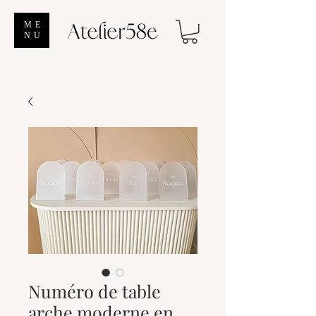
ME
NU
Numéro de table
arche moderne en