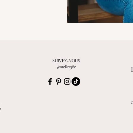
SUIVEZ-NOUS
@atelier58e
C
e
n