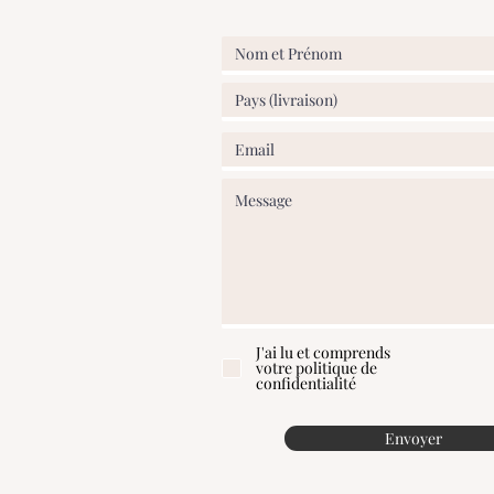
Toutes les images, textes et le conten
de ATELIER58E SPRL © et ne peut en a
partielle ou totale. Tout litige relèv
Nivelles (Belgique).
J'ai lu et comprends
votre politique de
confidentialité
Envoyer