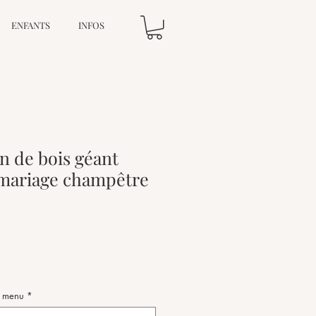
ENFANTS
INFOS
 de bois géant
 mariage champêtre
ix
u menu
*