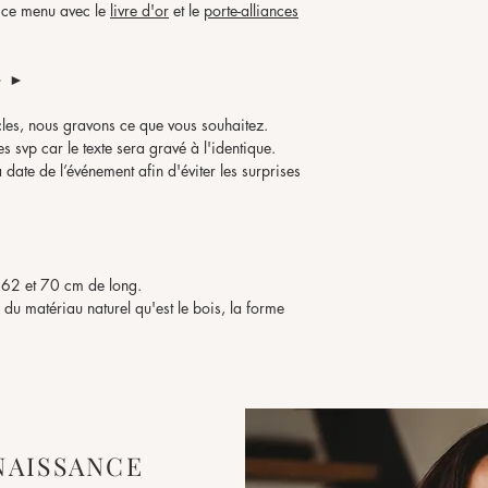
 ce menu avec le
livre d'or
et le
porte-alliances
► ►
les, nous gravons ce que vous souhaitez.
s svp car le texte sera gravé à l'identique.
 date de l’événement afin d'éviter les surprises
e 62 et 70 cm de long.
 du matériau naturel qu'est le bois, la forme
matériaux naturels, il peut y avoir de légères
ains du bois.
NAISSANCE