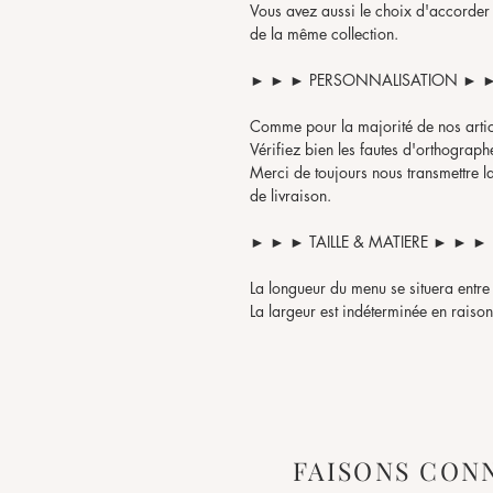
Vous avez aussi le choix d'accorder
de la même collection.
► ► ► PERSONNALISATION ► 
Comme pour la majorité de nos artic
Vérifiez bien les fautes d'orthographe
Merci de toujours nous transmettre la
de livraison.
► ► ► TAILLE & MATIERE ► ► ►
La longueur du menu se situera entr
La largeur est indéterminée en raison
peut varier.
Le produit étant fabriqué à partir de 
variations dans les couleurs et les gr
► ► ► COPYRIGHT ► ► ►
FAISONS CON