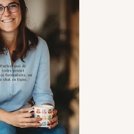
Parlez-moi de
votre projet
 ce formulaire, ou
le chat en ligne.