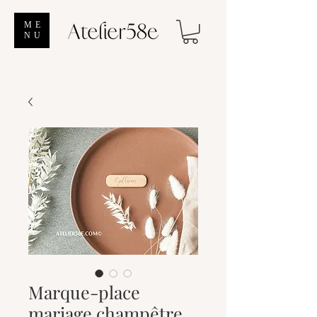
ME
NU
Marque-place
mariage champêtre