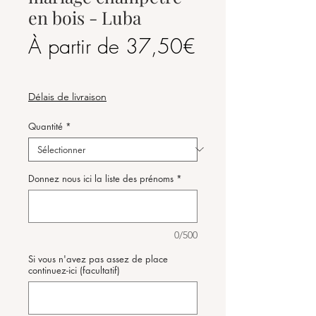
en bois - Luba
À partir de
37,50€
Prix
promotionnel
Délais de livraison
Quantité
*
Donnez nous ici la liste des prénoms
*
0/500
Si vous n'avez pas assez de place
continuez-ici (facultatif)