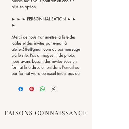
pièces mais vous pourrez en choisir
plus en option.
► ► ► PERSONNALISATION ► ►
►
Merci de nous transmettre la liste des
tables et des invités par e-mail à
atelier58e@gmail.com ou par message
via le site. Pas d'images ni de photo,
nous avons besoin des invités sous un
format liste directement dans l'email ou
par format word ou excel (mais pas de
disposition merci de laisser les invités
en liste)
Comme pour la majorité de nos
articles, nous gravons ce que vous
souhaitez.
Vérifiez bien les fautes d'orthographes
FAISONS CONNAISSANCE
svp car le texte sera gravé à l'identique.
Merci de toujours nous transmettre la
date de l’événement afin d'éviter les