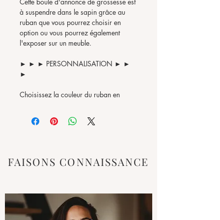
Cette boule d'annonce de grossesse est
à suspendre dans le sapin grâce au
ruban que vous pourrez choisir en
option ou vous pourrez également
l'exposer sur un meuble.
► ► ► PERSONNALISATION ► ►
►
Choisissez la couleur du ruban en
option.
► ► ► TAILLE & MATIERE ► ► ►
Boule en verre de 8 cm de diamètre.
Bois, plexiglas doré ou plexiglas
FAISONS CONNAISSANCE
argenté.
► ► ► COPYRIGHT ► ► ►
Toutes les images, textes et le contenu
de notre boutique sont la propriété