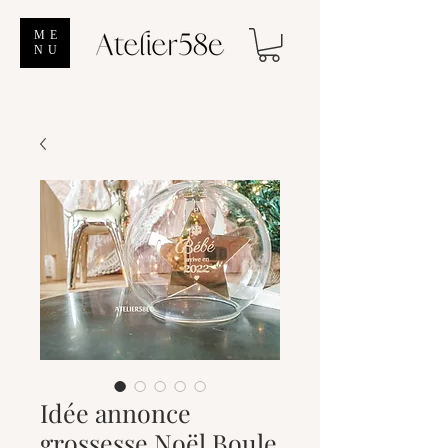
ME
NU
Idée annonce
grossesse Noël Boule